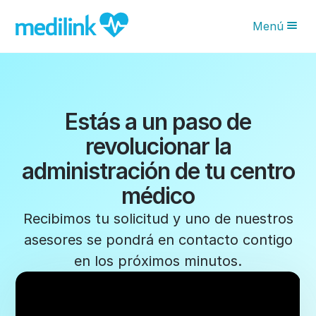
Menú
Novedades IA
Características
Estás a un paso de
Planes
revolucionar la
¿Por qué Medilink?
administración de tu centro
Blog
médico
Solicita tu asesoría
Recibimos tu solicitud y uno de nuestros
asesores se pondrá en contacto contigo
en los próximos minutos.