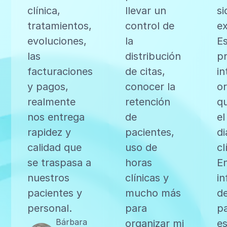
clínica,
llevar un
si
tratamientos,
control de
ex
evoluciones,
la
E
las
distribución
p
facturaciones
de citas,
in
y pagos,
conocer la
o
realmente
retención
qu
nos entrega
de
el
rapidez y
pacientes,
di
calidad que
uso de
cl
se traspasa a
horas
E
nuestros
clínicas y
i
pacientes y
mucho más
de
personal.
para
p
Bárbara
organizar mi
es