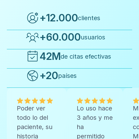
+12.000
clientes
+60.000
usuarios
42M
de citas efectivas
+20
países
Poder ver
Lo uso hace
M
todo lo del
3 años y me
ex
paciente, su
ha
c
historia
permitido
Me