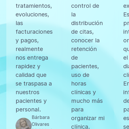
tratamientos,
control de
ex
evoluciones,
la
E
las
distribución
p
facturaciones
de citas,
in
y pagos,
conocer la
o
realmente
retención
qu
nos entrega
de
el
rapidez y
pacientes,
di
calidad que
uso de
cl
se traspasa a
horas
E
nuestros
clínicas y
i
pacientes y
mucho más
de
personal.
para
p
Bárbara
organizar mi
es
Olivares
clínica.
se