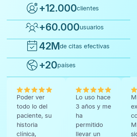
+12.000
clientes
+60.000
usuarios
42M
de citas efectivas
+20
países
Poder ver
Lo uso hace
M
todo lo del
3 años y me
ex
paciente, su
ha
c
historia
permitido
Me
clínica,
llevar un
si