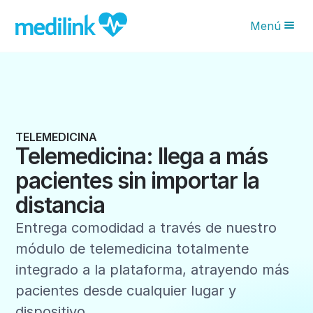
Menú
Novedades IA
Características
Planes
TELEMEDICINA
Telemedicina: llega a más
¿Por qué Medilink?
pacientes sin importar la
Blog
distancia
Solicita tu asesoría
Entrega comodidad a través de nuestro
módulo de telemedicina totalmente
integrado a la plataforma, atrayendo más
pacientes desde cualquier lugar y
dispositivo.