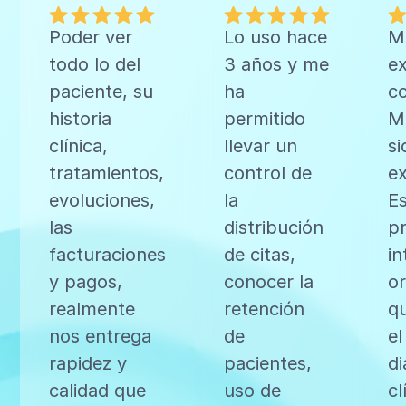
Poder ver
Lo uso hace
M
todo lo del
3 años y me
ex
paciente, su
ha
c
historia
permitido
Me
clínica,
llevar un
si
tratamientos,
control de
ex
evoluciones,
la
E
las
distribución
p
facturaciones
de citas,
in
y pagos,
conocer la
o
realmente
retención
qu
nos entrega
de
el
rapidez y
pacientes,
di
calidad que
uso de
cl