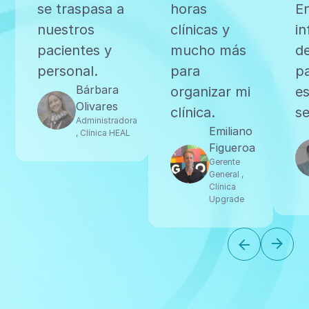
se traspasa a
horas
E
nuestros
clínicas y
i
pacientes y
mucho más
de
personal.
para
p
Bárbara
organizar mi
es
Olivares
clínica.
se
Administradora
Emiliano
, Clínica HEAL
Figueroa
Gerente
General ,
Clínica
Upgrade