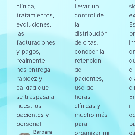
clínica,
llevar un
si
tratamientos,
control de
ex
evoluciones,
la
E
las
distribución
p
facturaciones
de citas,
in
y pagos,
conocer la
o
realmente
retención
qu
nos entrega
de
el
rapidez y
pacientes,
di
calidad que
uso de
cl
se traspasa a
horas
E
nuestros
clínicas y
i
pacientes y
mucho más
de
personal.
para
p
Bárbara
organizar mi
es