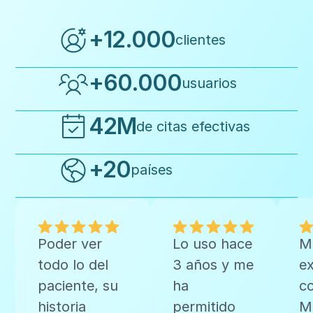
+12.000
clientes
+60.000
usuarios
42M
de citas efectivas
+20
países
Poder ver
Lo uso hace
M
todo lo del
3 años y me
ex
paciente, su
ha
c
historia
permitido
Me