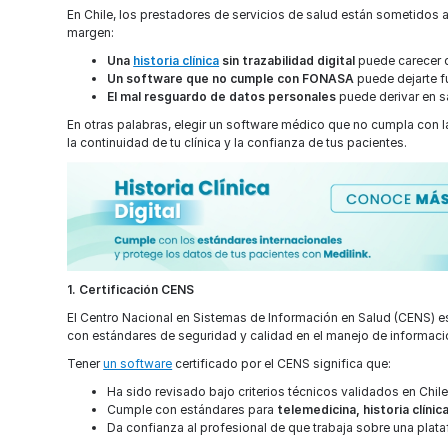
En Chile, los prestadores de servicios de salud están sometidos a 
margen:
Una
historia clínica
sin trazabilidad digital
puede carecer d
Un software que no cumple con FONASA
puede dejarte f
El mal resguardo de datos personales
puede derivar en s
En otras palabras, elegir un software médico que no cumpla con la
la continuidad de tu clínica y la confianza de tus pacientes.
1. Certificación CENS
El Centro Nacional en Sistemas de Información en Salud (CENS) es 
con estándares de seguridad y calidad en el manejo de informac
Tener
un software
certificado por el CENS significa que:
Ha sido revisado bajo criterios técnicos validados en Chile
Cumple con estándares para
telemedicina, historia clínic
Da confianza al profesional de que trabaja sobre una plat