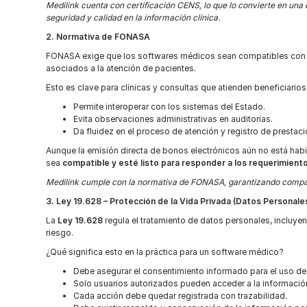
Medilink cuenta con certificación CENS, lo que lo convierte en una 
seguridad y calidad en la información clínica.
2. Normativa de FONASA
FONASA exige que los softwares médicos sean compatibles con su
asociados a la atención de pacientes.
Esto es clave para clínicas y consultas que atienden beneficiari
Permite interoperar con los sistemas del Estado.
Evita observaciones administrativas en auditorías.
Da fluidez en el proceso de atención y registro de prestac
Aunque la emisión directa de bonos electrónicos aún no está habil
sea
compatible y esté listo para responder a los requerimie
Medilink cumple con la normativa de FONASA, garantizando compatib
3. Ley 19.628 – Protección de la Vida Privada (Datos Personale
La
Ley 19.628
regula el tratamiento de datos personales, incluye
riesgo.
¿Qué significa esto en la práctica para un software médico?
Debe asegurar el consentimiento informado para el uso de
Solo usuarios autorizados pueden acceder a la información
Cada acción debe quedar registrada con trazabilidad.