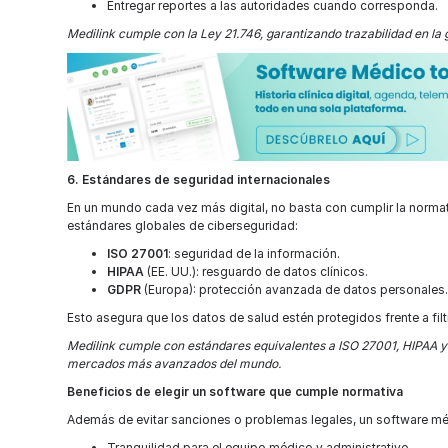
Entregar reportes a las autoridades cuando corresponda.
Medilink cumple con la Ley 21.746, garantizando trazabilidad en la 
6. Estándares de seguridad internacionales
En un mundo cada vez más digital, no basta con cumplir la norma
estándares globales de ciberseguridad:
ISO 27001
: seguridad de la información.
HIPAA
(EE. UU.): resguardo de datos clínicos.
GDPR
(Europa): protección avanzada de datos personales
Esto asegura que los datos de salud estén protegidos frente a fil
Medilink cumple con estándares equivalentes a ISO 27001, HIPAA y
mercados más avanzados del mundo.
Beneficios de elegir un software que cumple normativa
Además de evitar sanciones o problemas legales, un software mé
Tranquilidad para el equipo médico y administrativo.