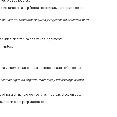
 los plazos legales.
sino también a la pérdida de confianza por parte de los
 de usuario, respaldos seguros y registros de actividad para
 clínica electrónica sea válida legalmente:
amientos.
ca vulnerable ante fiscalizaciones o auditorías de las
línicas digitales seguras, trazables y válidas legalmente.
idad para el manejo de licencias médicas electrónicas.
as, deben estar preparados para: