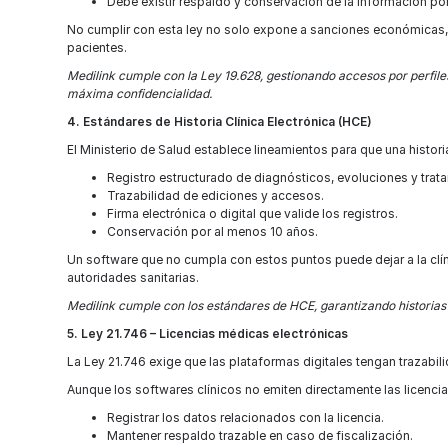
Debe existir respaldo y conservación de la información por
No cumplir con esta ley no solo expone a sanciones económicas, 
pacientes.
Medilink cumple con la Ley 19.628, gestionando accesos por perfiles
máxima confidencialidad.
4. Estándares de Historia Clínica Electrónica (HCE)
El Ministerio de Salud establece lineamientos para que una historia
Registro estructurado de diagnósticos, evoluciones y trat
Trazabilidad de ediciones y accesos.
Firma electrónica o digital que valide los registros.
Conservación por al menos 10 años.
Un software que no cumpla con estos puntos puede dejar a la clíni
autoridades sanitarias.
Medilink cumple con los estándares de HCE, garantizando historias c
5. Ley 21.746 – Licencias médicas electrónicas
La Ley 21.746 exige que las plataformas digitales tengan trazabil
Aunque los softwares clínicos no emiten directamente las licenci
Registrar los datos relacionados con la licencia.
Mantener respaldo trazable en caso de fiscalización.