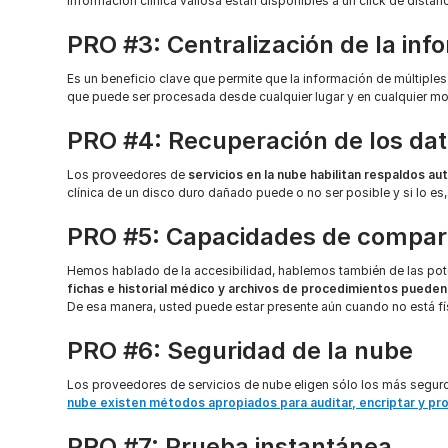
información clínica valiosa están disponibles a un click de distan
PRO #3: Centralización de la inf
Es un beneficio clave que permite que la información de múltiple
que puede ser procesada desde cualquier lugar y en cualquier m
PRO #4: Recuperación de los da
Los proveedores de
servicios en la nube habilitan respaldos a
clínica de un disco duro dañado puede o no ser posible y si lo es,
PRO #5: Capacidades de compar
Hemos hablado de la accesibilidad, hablemos también de las pot
fichas e historial médico y archivos de procedimientos puede
De esa manera, usted puede estar presente aún cuando no está fís
PRO #6: Seguridad de la nube
Los proveedores de servicios de nube eligen sólo los más seguro
nube existen métodos apropiados para auditar, encriptar y pr
PRO #7: Prueba instantánea