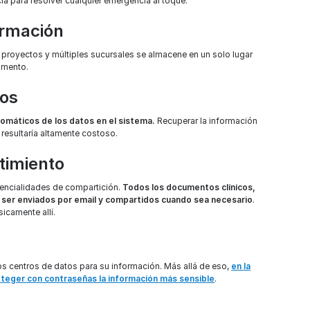
cia para resolver cualquier emergencia al toque.
ormación
s proyectos y múltiples sucursales se almacene en un solo lugar
omento.
tos
utomáticos de los datos en el sistema.
Recuperar la información
 resultaría altamente costoso.
timiento
encialidades de compartición.
Todos los documentos clínicos,
n ser enviados por email y compartidos cuando sea necesario
.
icamente allí.
s centros de datos para su información. Más allá de eso,
en la
oteger con contraseñas la información más sensible
.