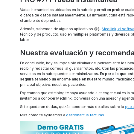
Varias herramientas ubicadas en la nube le
permiten probar cualq
o carga de datos instantáneamente
. La infraestructura está rá
el ambiente de pruebas.
Además, sabemos de algunos aplicativos 😉(...
Medilink, el softwa
técnico y de producto, uso en múltiples plataformas y diversos p
labor.
Nuestra evaluación y recomend
En conclusión, hoy es imposible eliminar del pensamiento los benef
recibir y redactar correos, al guardar fotos, etc. Con las precau
servicios en la nube pueden ser minimizados.
Es por ello que es
seguirá teniendo un enorme auge en nuestro mundo
, facilitán
principal objetivo: nuestros pacientes.
Esperamos que este blog te haya ayudado a escoger cuál es la me
invitamos a conocer Medillink. Conversa con una asesor y agen
Si te quedaron dudas, quizás conocer más detalles sobre lo
que 
Mira cómo te ayudamos a
gestionar tus facturas