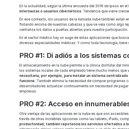
En la actualidad, según la última encuesta del 2016 de Ipsos en el
internautas o usuarios cibernéticos
. Tendencia que viene creci
En ese contexto, los usuarios de la llamada nube también están e
flotando encima de nuestras cabezas y que se veía como algo lejan
centraliza los datos a puertas abiertas para nuestra participación.
En el sector médico hay un auge de estas aplicaciones que busca
diversas especialidades médicas. Y como toda tecnología, tiene 
PRO #1:
Di adiós a los sistemas 
El almacenamiento en la nube permite a la clínica disfrutar del m
los sistemas locales de cada empleado tiene mucho menos que v
necesitaría, por ejemplo, para instalar un sistema centralizad
funcione.
También elimina la necesidad de comprar programas caro
desarrolladores actualizar continuamente sin necesidad de pagar 
empresas.
PRO #2: Acceso en innumerables
Otra ventaja de las aplicaciones en la nube es que son accesibles,
través de otras increíbles opciones como las tablets, iPads, comp
productividad, también repotencia los servicios ofertados a l