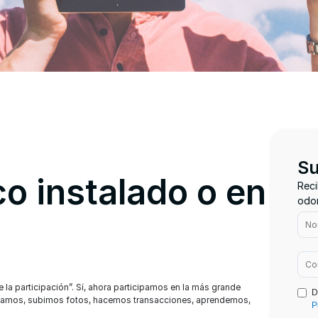
Su
o instalado o en
Reci
odon
e la participación”. Sí, ahora participamos en la más grande
D
icamos, subimos fotos, hacemos transacciones, aprendemos,
P