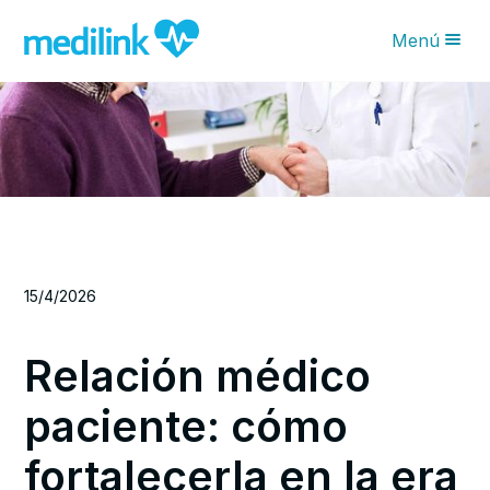
Menú
Novedades IA
Características
Planes
¿Por qué Medilink?
Blog
15/4/2026
Solicita tu asesoría
Relación médico
paciente: cómo
fortalecerla en la era