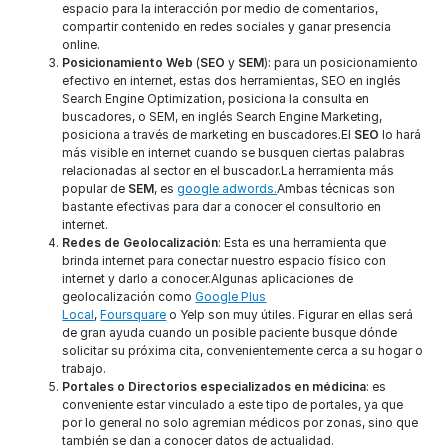
espacio para la interacción por medio de comentarios,
compartir contenido en redes sociales y ganar presencia
online.
Posicionamiento Web
(
SEO
y
SEM
): para un posicionamiento
efectivo en internet, estas dos herramientas, SEO en inglés
Search Engine Optimization, posiciona la consulta en
buscadores, o SEM, en inglés Search Engine Marketing,
posiciona a través de marketing en buscadores.El
SEO
lo hará
más visible en internet cuando se busquen ciertas palabras
relacionadas al sector en el buscador.La herramienta más
popular de
SEM
, es
google adwords.
Ambas técnicas son
bastante efectivas para dar a conocer el consultorio en
internet.
Redes de Geolocalización
: Esta es una herramienta que
brinda internet para conectar nuestro espacio físico con
internet y darlo a conocer.Algunas aplicaciones de
geolocalización como
Google Plus
Local
,
Foursquare
o Yelp son muy útiles. Figurar en ellas será
de gran ayuda cuando un posible paciente busque dónde
solicitar su próxima cita, convenientemente cerca a su hogar o
trabajo.
Portales o Directorios especializados en médicina
: es
conveniente estar vinculado a este tipo de portales, ya que
por lo general no solo agremian médicos por zonas, sino que
también se dan a conocer datos de actualidad.