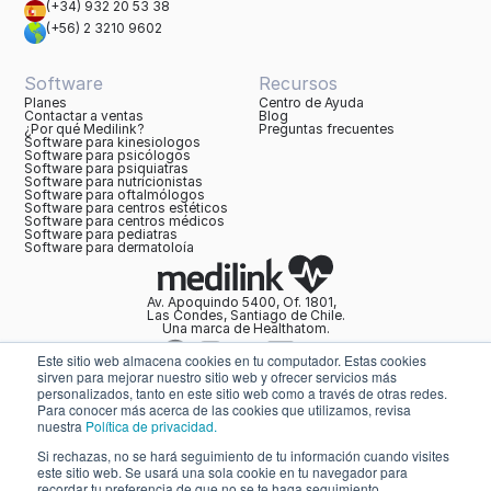
(+34) 932 20 53 38
(+56) 2 3210 9602
Software
Recursos
Planes
Centro de Ayuda
Contactar a ventas
Blog
¿Por qué Medilink?
Preguntas frecuentes
Software para kinesiologos
Software para psicólogos
Software para psiquiatras
Software para nutricionistas
Software para oftalmólogos
Software para centros estéticos
Software para centros médicos
Software para pediatras
Software para dermatoloía
Av. Apoquindo 5400, Of. 1801,
Las Condes, Santiago de Chile.
Una marca de Healthatom.
Este sitio web almacena cookies en tu computador. Estas cookies
sirven para mejorar nuestro sitio web y ofrecer servicios más
ayuda@softwaremedilink.com
personalizados, tanto en este sitio web como a través de otras redes.
Para conocer más acerca de las cookies que utilizamos, revisa
Políticas de Privacidad
nuestra
Política de privacidad.
Términos y Condiciones
Acuerdo de procesamiento de datos
Política General de Seguridad de la Información
Si rechazas, no se hará seguimiento de tu información cuando visites
Configuración de Cookies
este sitio web. Se usará una sola cookie en tu navegador para
© 2025 Medilink — Engenis SpA. Todos los derechos reservados.
recordar tu preferencia de que no se te haga seguimiento.