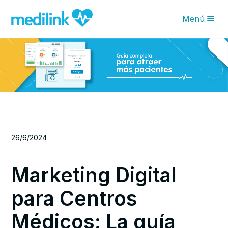
Menú
Novedades IA
Características
Planes
¿Por qué Medilink?
Blog
26/6/2024
Solicita tu asesoría
Marketing Digital
para Centros
Médicos: La guía