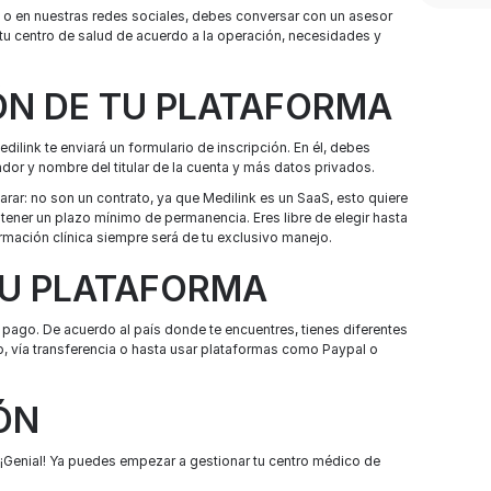
o o en nuestras redes sociales, debes conversar con un asesor
 tu centro de salud de acuerdo a la operación, necesidades y
IÓN DE TU PLATAFORMA
dilink te enviará un formulario de inscripción. En él, debes
ador y nombre del titular de la cuenta y más datos privados.
rar: no son un contrato, ya que Medilink es un SaaS, esto quiere
 tener un plazo mínimo de permanencia. Eres libre de elegir hasta
rmación clínica siempre será de tu exclusivo manejo.
 TU PLATAFORMA
 pago. De acuerdo al país donde te encuentres, tienes diferentes
o, vía transferencia o hasta usar plataformas como Paypal o
IÓN
 ¡Genial! Ya puedes empezar a gestionar tu centro médico de