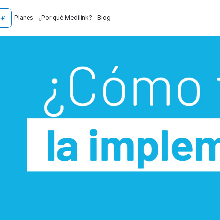
Planes
¿Por qué Medilink?
Blog