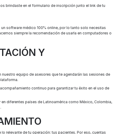
s brindaste en el formulario de inscripción junto el link de tu
es un software médico 100% online, por lo tanto solo necesitas
, hacemos siempre la recomendación de usarla en computadores o
NTACIÓN Y
n nuestro equipo de asesores que te agendarán las sesiones de
plataforma.
 acompañamiento continuo para garantizar tu éxito en el uso de
 y en diferentes países de Latinoamérica como México, Colombia,
.
ÑAMIENTO
 lo relevante de tu operación: tus pacientes. Por eso, cuentas