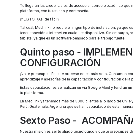
Te llegarán las credenciales de acceso al correo electrónico que no
plataforma, con tu usuario y contraseña.
¡Y LISTO! ¿AsÍ de fácil?
Tal cuál, Medilink no requiere ningún tipo de instalación, ya que 
tener conexión a internet en cualquier dispositivo. Sin embargo
tablets, ya que es un software pensado para el trabajo fuerte.
Quinto paso - IMPLEME
CONFIGURACIÓN
¡No te preocupes! En este proceso no estarás solo. Contamos co
aprendizaje y asesorías de la capacitación y configuración de la 
Estas capacitaciones se realizan en vía Google Meet y tendrán un
tu plataforma.
En Medilink ya tenemos más de 3000 clientes a lo largo de Chile
Perú, Guatemala, Argentina que se han capacitado de esta manera
Sexto Paso - ACOMPA
Nuestra misión es ser tu aliado tecnológico y que te preocupes de