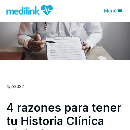
Menú
Novedades IA
Características
Planes
¿Por qué Medilink?
Blog
4/2/2022
Solicita tu asesoría
4 razones para tener
tu Historia Clínica